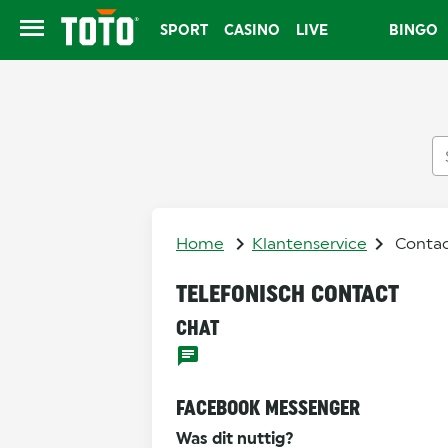
SPORT
CASINO
LIVE
BINGO
CASINO
Home
Klantenservice
Conta
TELEFONISCH CONTACT
CHAT
FACEBOOK MESSENGER
Was dit nuttig?