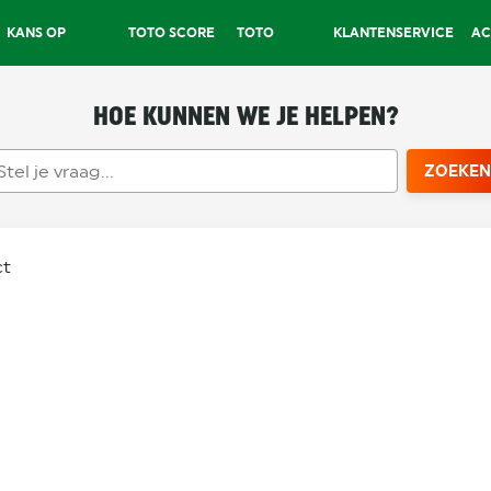
KANS OP
TOTO SCORE
TOTO
KLANTENSERVICE
AC
€25.000
6
EXTRA
HOE KUNNEN WE JE HELPEN?
ZOEKEN
ct