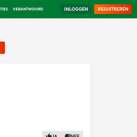
INLOGGEN
REGISTREREN
TIES
VERANTWOORD
SPELEN
JA
NEE