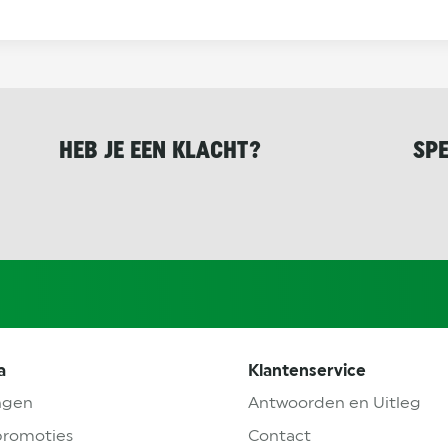
HEB JE EEN KLACHT?
SP
a
Klantenservice
ngen
Antwoorden en Uitleg
promoties
Contact