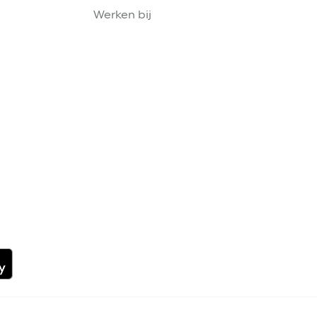
Werken bij