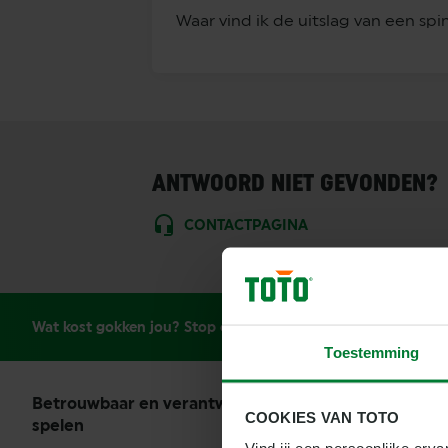
Waar vind ik de uitslag van een spin
ANTWOORD NIET GEVONDEN?
CONTACTPAGINA
Wat kost gokken jou? Stop op tijd.
Toestemming
Betrouwbaar en verantwoord
TOTO Extr
COOKIES VAN TOTO
spelen
Voorspelli
Vind jij een persoonlijke erva