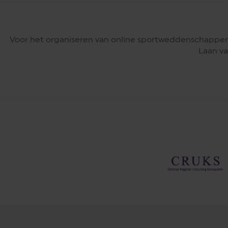
Voor het organiseren van online sportweddenschappen
Laan va