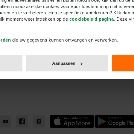
promoties
Contact
e alleen noodzakelijke cookies waarvoor toestemming niet is vere
neren en te verbeteren. Heb je specifieke voorkeuren? Klik dan o
load
Klachtenprocedure
elk moment weer intrekken op de 
cookiebeleid pagina
. Deze vi
erden
die uw gegevens kunnen ontvangen en verwerken.
Aanpassen