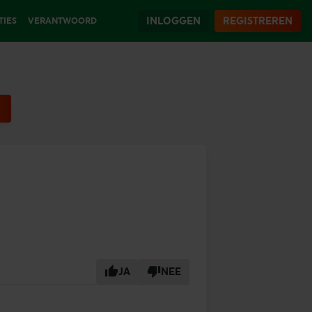
INLOGGEN
REGISTREREN
TIES
VERANTWOORD
SPELEN
JA
NEE